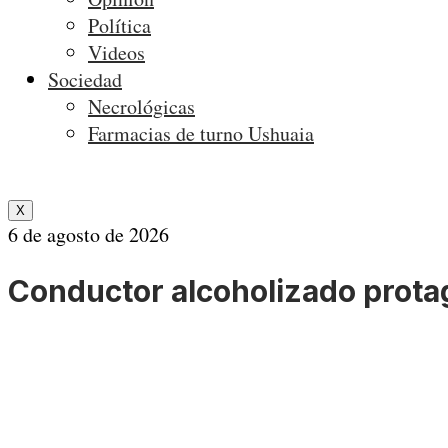
Política
Videos
Sociedad
Necrológicas
Farmacias de turno Ushuaia
X
6 de agosto de 2026
Conductor alcoholizado protag