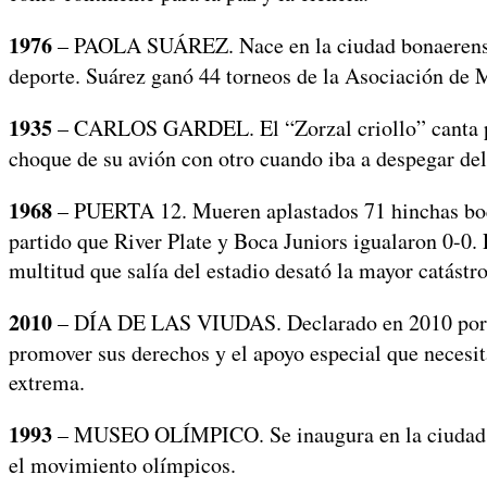
1976
– PAOLA SUÁREZ. Nace en la ciudad bonaerense de
deporte. Suárez ganó 44 torneos de la Asociación de M
1935
– CARLOS GARDEL. El “Zorzal criollo” canta por 
choque de su avión con otro cuando iba a despegar de
1968
– PUERTA 12. Mueren aplastados 71 hinchas boque
partido que River Plate y Boca Juniors igualaron 0-0. 
multitud que salía del estadio desató la mayor catástrof
2010
– DÍA DE LAS VIUDAS. Declarado en 2010 por la 
promover sus derechos y el apoyo especial que necesit
extrema.
1993
– MUSEO OLÍMPICO. Se inaugura en la ciudad sui
el movimiento olímpicos.