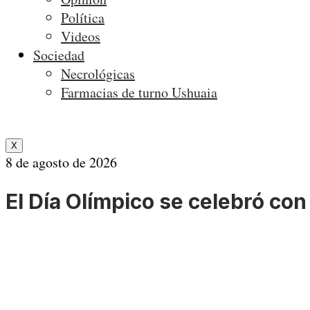
Política
Videos
Sociedad
Necrológicas
Farmacias de turno Ushuaia
X
8 de agosto de 2026
El Día Olímpico se celebró co