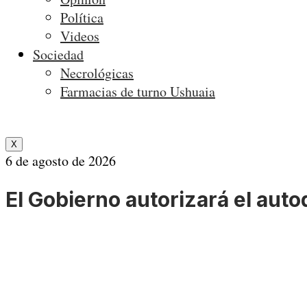
Política
Videos
Sociedad
Necrológicas
Farmacias de turno Ushuaia
X
6 de agosto de 2026
El Gobierno autorizará el aut