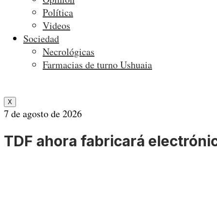
Política
Videos
Sociedad
Necrológicas
Farmacias de turno Ushuaia
X
7 de agosto de 2026
TDF ahora fabricará electróni