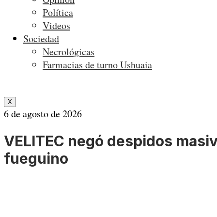
Política
Videos
Sociedad
Necrológicas
Farmacias de turno Ushuaia
X
6 de agosto de 2026
VELITEC negó despidos masivo
fueguino